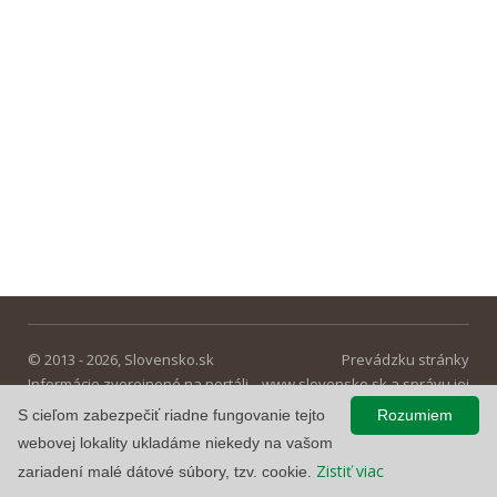
© 2013 - 2026, Slovensko.sk
Prevádzku stránky
Informácie zverejnené na portáli
www.slovensko.sk a správu jej
majú informatívny charakter.
obsahu zabezpečuje
S cieľom zabezpečiť riadne fungovanie tejto
Rozumiem
Národná agentúra pre sieťové a
webovej lokality ukladáme niekedy na vašom
elektronické služby
.
Zistiť viac
zariadení malé dátové súbory, tzv. cookie.