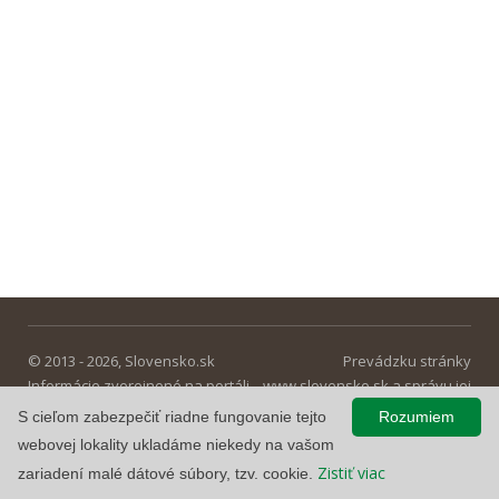
© 2013 - 2026, Slovensko.sk
Prevádzku stránky
Informácie zverejnené na portáli
www.slovensko.sk a správu jej
majú informatívny charakter.
obsahu zabezpečuje
S cieľom zabezpečiť riadne fungovanie tejto
Rozumiem
Národná agentúra pre sieťové a
webovej lokality ukladáme niekedy na vašom
elektronické služby
.
Zistiť viac
zariadení malé dátové súbory, tzv. cookie.