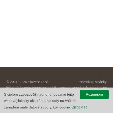
© 2013 - 2026, Slovensko.sk
Prevádzku stránky
Informácie zverejnené na portáli
www.slovensko.sk a správu jej
majú informatívny charakter.
obsahu zabezpečuje
S cieľom zabezpečiť riadne fungovanie tejto
Rozumiem
Národná agentúra pre sieťové a
webovej lokality ukladáme niekedy na vašom
elektronické služby
.
Zistiť viac
zariadení malé dátové súbory, tzv. cookie.