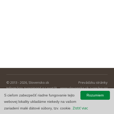
© 2013 - 2026, Slovensko.sk
Prevádzku stránky
Informácie zverejnené na portáli
www.slovensko.sk a správu jej
majú informatívny charakter.
obsahu zabezpečuje
S cieľom zabezpečiť riadne fungovanie tejto
Rozumiem
Národná agentúra pre sieťové a
webovej lokality ukladáme niekedy na vašom
elektronické služby
.
Zistiť viac
zariadení malé dátové súbory, tzv. cookie.