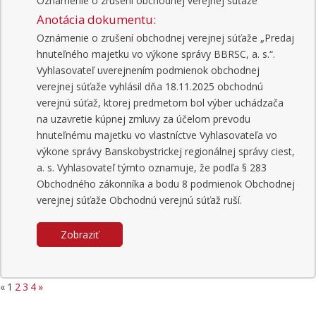
Oznámenie o zrušení obchodnej verejnej súťaže
Anotácia dokumentu:
Oznámenie o zrušení obchodnej verejnej súťaže „Predaj
hnuteľného majetku vo výkone správy BBRSC, a. s.“.
Vyhlasovateľ uverejnením podmienok obchodnej
verejnej súťaže vyhlásil dňa 18.11.2025 obchodnú
verejnú súťaž, ktorej predmetom bol výber uchádzača
na uzavretie kúpnej zmluvy za účelom prevodu
hnuteľnému majetku vo vlastníctve Vyhlasovateľa vo
výkone správy Banskobystrickej regionálnej správy ciest,
a. s. Vyhlasovateľ týmto oznamuje, že podľa § 283
Obchodného zákonníka a bodu 8 podmienok Obchodnej
verejnej súťaže Obchodnú verejnú súťaž ruší.
Zobraziť
«
1
2
3
4
»