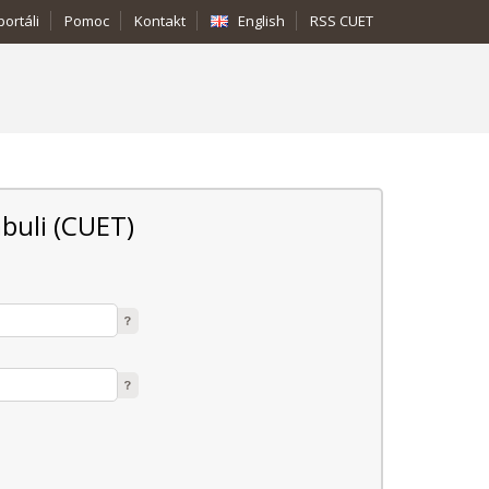
portáli
Pomoc
Kontakt
English
RSS CUET
buli (CUET)