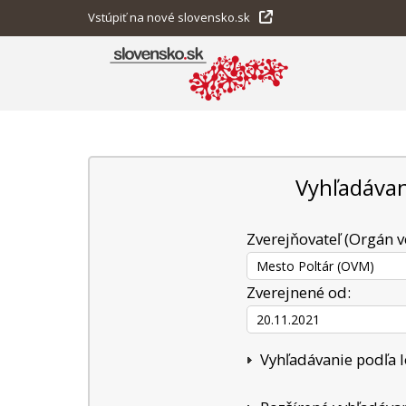
Vstúpiť na nové slovensko.sk
Vyhľadávan
Zverejňovateľ (Orgán v
Zverejnené od:
Vyhľadávanie podľa l