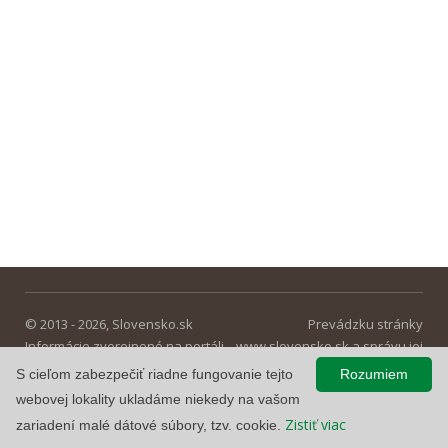
© 2013 - 2026, Slovensko.sk
Prevádzku stránky
Informácie zverejnené na portáli
www.slovensko.sk a správu jej
majú informatívny charakter.
obsahu zabezpečuje
S cieľom zabezpečiť riadne fungovanie tejto
Rozumiem
Národná agentúra pre sieťové a
webovej lokality ukladáme niekedy na vašom
elektronické služby
.
Zistiť viac
zariadení malé dátové súbory, tzv. cookie.