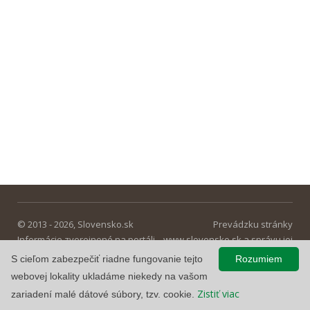
© 2013 - 2026, Slovensko.sk
Prevádzku stránky
Informácie zverejnené na portáli
www.slovensko.sk a správu jej
majú informatívny charakter.
obsahu zabezpečuje
S cieľom zabezpečiť riadne fungovanie tejto
Rozumiem
Národná agentúra pre sieťové a
webovej lokality ukladáme niekedy na vašom
elektronické služby
.
Zistiť viac
zariadení malé dátové súbory, tzv. cookie.