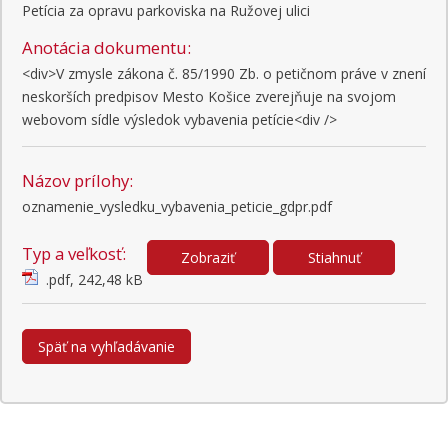
Petícia za opravu parkoviska na Ružovej ulici
Anotácia dokumentu:
<div>V zmysle zákona č. 85/1990 Zb. o petičnom práve v znení 
neskorších predpisov Mesto Košice zverejňuje na svojom 
webovom sídle výsledok vybavenia petície<div />
Názov prílohy:
oznamenie_vysledku_vybavenia_peticie_gdpr.pdf
Typ a veľkosť:
Zobraziť
Stiahnuť
.pdf, 242,48 kB
Späť na vyhľadávanie