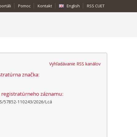
portáli
Pomoc
Kontakt
English
RSS CUET
Vyhľadávanie RSS kanálov
stratúrna značka:
o registratúrneho záznamu:
/57852-110243/2026/Lcá