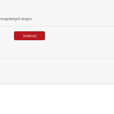
amosprávnych krajov
Stiahnuť
B