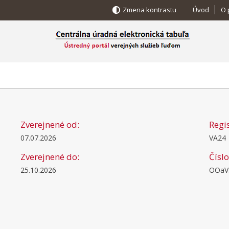
Zmena kontrastu
Úvod
O 
Zverejnené od:
Regi
07.07.2026
VA24
Zverejnené do:
Čísl
25.10.2026
OOaVS