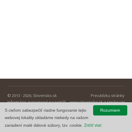
© 2013 - 2026, Slovensko.sk
Prevádzku stránky
Informácie zverejnené na portáli
www.slovensko.sk a správu jej
majú informatívny charakter.
obsahu zabezpečuje
S cieľom zabezpečiť riadne fungovanie tejto
Rozumiem
Národná agentúra pre sieťové a
webovej lokality ukladáme niekedy na vašom
elektronické služby
.
Zistiť viac
zariadení malé dátové súbory, tzv. cookie.