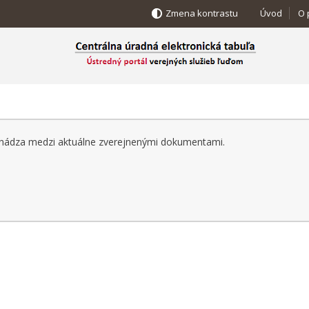
Zmena kontrastu
Úvod
O 
achádza medzi aktuálne zverejnenými dokumentami.