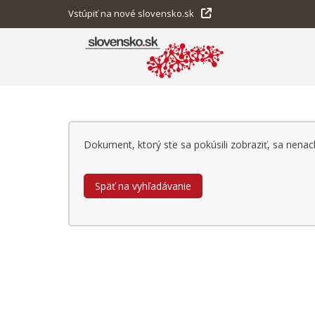
Vstúpiť na nové slovensko.sk
Dokument, ktorý ste sa pokúsili zobraziť, sa nen
Späť na vyhľadávanie