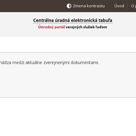
Zmena kontrastu
Úvod
O 
achádza medzi aktuálne zverejnenými dokumentami.