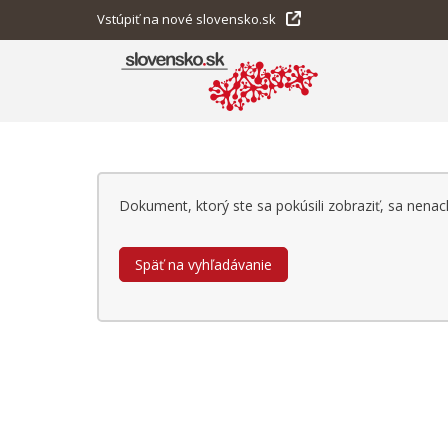
Vstúpiť na nové slovensko.sk
Dokument, ktorý ste sa pokúsili zobraziť, sa nen
Späť na vyhľadávanie