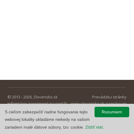
© 2013 - 2026, Slovensko.sk
Prevádzku stránky
Informácie zverejnené na portáli
www.slovensko.sk a správu jej
majú informatívny charakter.
obsahu zabezpečuje
S cieľom zabezpečiť riadne fungovanie tejto
Rozumiem
Národná agentúra pre sieťové a
webovej lokality ukladáme niekedy na vašom
elektronické služby
.
Zistiť viac
zariadení malé dátové súbory, tzv. cookie.