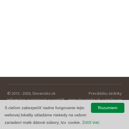
© 2013 - 2026, Slovensko.sk
Prevádzku stránky
Informácie zverejnené na portáli
www.slovensko.sk a správu jej
majú informatívny charakter.
obsahu zabezpečuje
S cieľom zabezpečiť riadne fungovanie tejto
Rozumiem
Národná agentúra pre sieťové a
webovej lokality ukladáme niekedy na vašom
elektronické služby
.
Zistiť viac
zariadení malé dátové súbory, tzv. cookie.