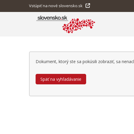
Vstúpiť na nové slovensko.sk
Dokument, ktorý ste sa pokúsili zobraziť, sa nen
Späť na vyhľadávanie