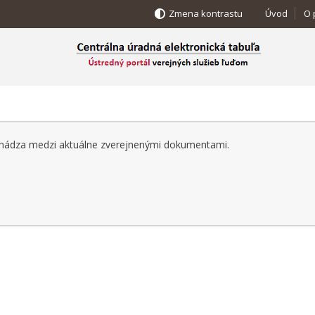
Zmena kontrastu
Úvod
O 
achádza medzi aktuálne zverejnenými dokumentami.