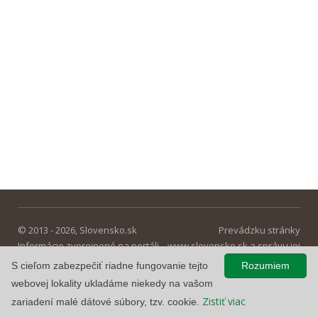
© 2013 - 2026, Slovensko.sk
Prevádzku stránky
Informácie zverejnené na portáli
www.slovensko.sk a správu jej
majú informatívny charakter.
obsahu zabezpečuje
S cieľom zabezpečiť riadne fungovanie tejto
Rozumiem
Národná agentúra pre sieťové a
webovej lokality ukladáme niekedy na vašom
elektronické služby
.
Zistiť viac
zariadení malé dátové súbory, tzv. cookie.